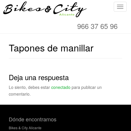
C
a
m
966 37 65 96
b
i
a
Tapones de manillar
r
n
a
v
Deja una respuesta
e
g
Lo siento, debes estar
conectado
para publicar un
a
comentario.
c
i
ó
n
Dónde encontrarnos
Bikes & City Alicante