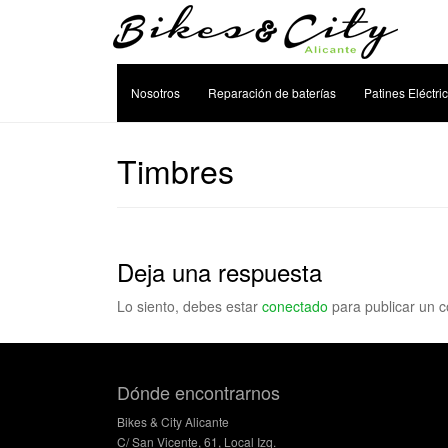
Nosotros
Reparación de baterías
Patines Eléctri
Timbres
Deja una respuesta
Lo siento, debes estar
conectado
para publicar un c
Dónde encontrarnos
Bikes & City Alicante
C/ San Vicente, 61, Local Izq.