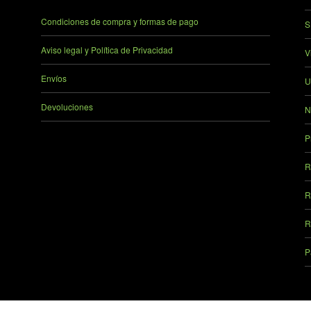
Condiciones de compra y formas de pago
S
Aviso legal y Política de Privacidad
V
Envíos
U
Devoluciones
N
P
R
R
R
P