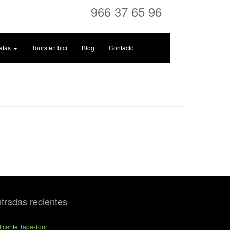
966 37 65 96
letas
Tours en bici
Blog
Contacto
tradas recientes
licante Tapa-Tour