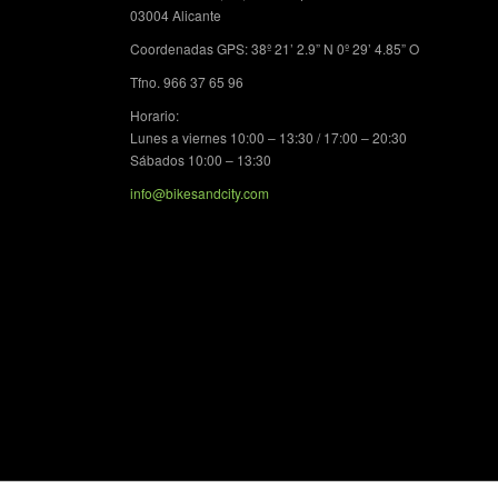
03004 Alicante
Coordenadas GPS: 38º 21’ 2.9” N 0º 29’ 4.85” O
Tfno. 966 37 65 96
Horario:
Lunes a viernes 10:00 – 13:30 / 17:00 – 20:30
Sábados 10:00 – 13:30
info@bikesandcity.com