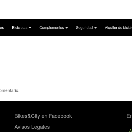
cos
Bicicletas
Complementos
Seguridad
Alquiler de bicic
omentario.
Bikes&City en Facebook
En
Avisos Legales
A