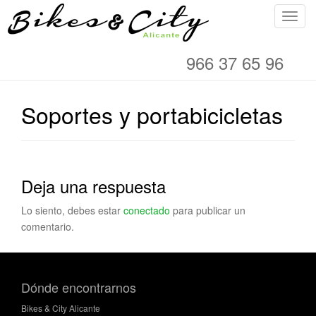
C
a
m
966 37 65 96
b
i
a
Soportes y portabicicletas
r
n
a
v
Deja una respuesta
e
g
Lo siento, debes estar
conectado
para publicar un
a
comentario.
c
i
ó
n
Dónde encontrarnos
Bikes & City Alicante