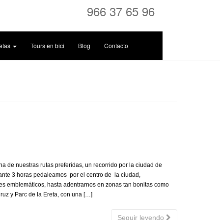
966 37 65 96
letas
Tours en bici
Blog
Contacto
 de nuestras rutas preferidas, un recorrido por la ciudad de
rante 3 horas pedaleamos por el centro de la ciudad,
gares emblemáticos, hasta adentrarnos en zonas tan bonitas como
ruz y Parc de la Ereta, con una […]
Seguir leyendo