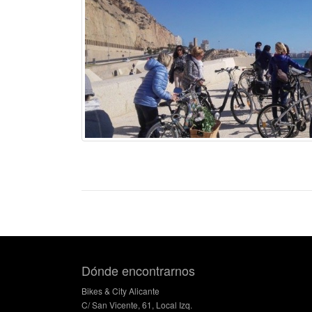
Dónde encontrarnos
Bikes & City Alicante
C/ San Vicente, 61, Local Izq.