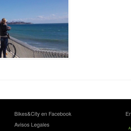
Bikes&City en Facebook
En
Avisos Legales
A