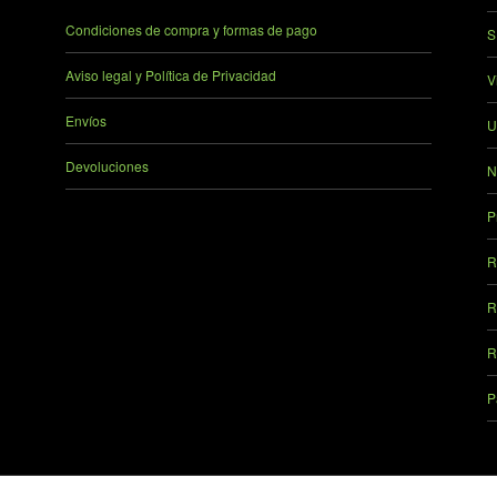
Condiciones de compra y formas de pago
S
Aviso legal y Política de Privacidad
V
Envíos
U
Devoluciones
N
P
R
R
R
P