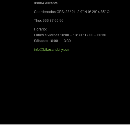
03004 Alicante
Coordenadas GPS: 38º 21’ 2.9” N 0º 29’ 4.85” O
Tfno. 966 37 65 96
Horario:
Lunes a viernes 10:00 – 13:30 / 17:00 – 20:30
Sábados 10:00 – 13:30
info@bikesandcity.com