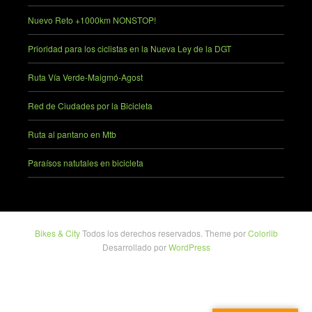
Nuevo Reto +1000km NONSTOP!
Prioridad para los ciclistas en la Nueva Ley de la DGT
Ruta Vía Verde-Maigmó-Agost
Red de Ciudades por la Bicicleta
Ruta al pantano en Mtb
Paraísos natutales en bicicleta
Bikes & City
Todos los derechos reservados. Theme por
Colorlib
Desarrollado por
WordPress