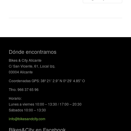
Dónde encontrarnos
Bikes & City Alicante
C/ San Vicente, 61, Local Izq.
03004 Alicante
Coordenadas GPS: 38º 21’ 2.9” N 0º 29’ 4.85” O
Tfno. 966 37 65 96
Horario:
Lunes a viernes 10:00 – 13:30 / 17:00 – 20:30
Sábados 10:00 – 13:30
info@bikesandcity.com
Bikes&City en Facebook