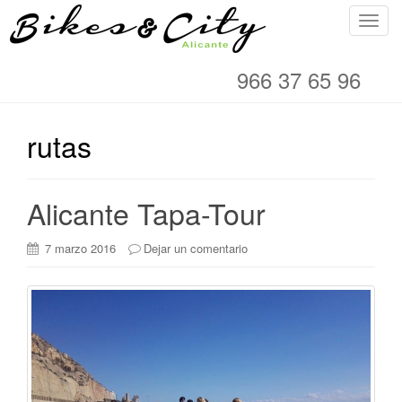
C
a
m
966 37 65 96
b
i
a
rutas
r
n
a
Alicante Tapa-Tour
v
e
7 marzo 2016
Dejar un comentario
g
a
c
i
ó
n