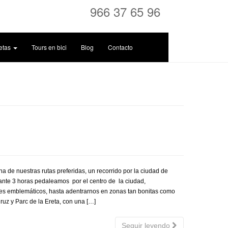
966 37 65 96
letas
Tours en bici
Blog
Contacto
 de nuestras rutas preferidas, un recorrido por la ciudad de
rante 3 horas pedaleamos por el centro de la ciudad,
gares emblemáticos, hasta adentrarnos en zonas tan bonitas como
ruz y Parc de la Ereta, con una […]
Seguir leyendo